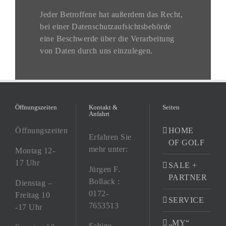
Jeder Betroffene hat außerdem das Recht,
bei einer Datenschutzaufsichtsbehörde
eine Beschwerde über die Verarbeitung
von Daten durch uns einzulegen.
Öffnungszeiten
Kontakt &
Seiten
Anfahrt
Öffnungszeiten
HOME
Erfahren Sie
OF GOLF
mehr unter:
Montag 12-
17 Uhr
SALE +
Jürgen F.
PARTNER
Bollack :
Dienstag –
0172-
Freitag 10
SERVICE
7653513
-17 Uhr
„MY“
Sabine