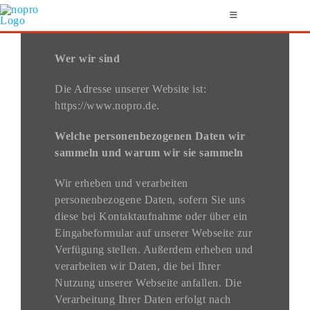
Zum
Toggle
Inhalt
Navigation
springen
Wer wir sind
SERVICE
Die Adresse unserer Website ist:
FITTING-NEWS
https://www.nopro.de.
„MY“ GOLF-LOGO
Welche personenbezogenen Daten wir
sammeln und warum wir sie sammeln
INDOORGOLF
Wir erheben und verarbeiten
GUTSCHEINE
personenbezogene Daten, sofern Sie uns
diese bei Kontaktaufnahme oder über ein
Eingabeformular auf unserer Webseite zur
Verfügung stellen. Außerdem erheben und
verarbeiten wir Daten, die bei Ihrer
Nutzung unserer Webseite anfallen. Die
Verarbeitung Ihrer Daten erfolgt nach